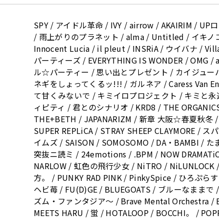
SPY / アイドル革命 / IVY / airrow / AKAIRIM /
/ 雨上がりのプラネット / alma / Untitled / イキノコ
Innocent Lucia / il pleut / INSRiA / ウイバナ / Vil
パーティーズ / EVERYTHING IS WONDER / OMG / 
ル☆パーティー / 思い出とプレゼント / カイジューバ
ネギをしょってくるッ!!! / ガルネア / Caress Van 
て甘くみないで / キミイロプロジェクト / キミと永
ィピティ / 君とのシナリオ / KRD8 / THE ORGANICS 
THE+BETH / JAPANARIZM / 新章 大阪☆春夏秋冬 / S
SUPER REPLiCA / STRAY SHEEP CLAYMORE
イムズ / SAISON / SOMOSOMO / DA・BAMBI / たま
突抜ニ読ミ / 24emotions / .BPM / NOW DRAMATiC 
NARLOW / 虹色の飛行少女 / NiTRO / NiLUNLOCK /
方。 / PUNKY RAD PINK / PinkySpice / ひろぷらす
ヘビ苺 / FU(D)GE / BLUEGOATS / ブルーなま
ズム・ファンタジア〜 / Brave Mental Orchestra / B
MEETS HARU / 蛍 / HOTALOOP / BOCCHI。 / POP