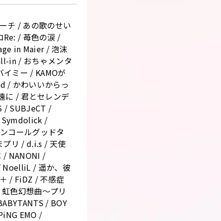
 UPローチ / あの歌のせい
Re: / 苺色の涙 /
lage in Maier / 泡沫
all-in / おちゃメンタ
イミー / KAMOが
End / かわいいからっ
遠に / 君とセレンデ
/ SUBJeCT /
ymdolick /
 / スパンコールグッドタ
プリ / d.i.s / 天使
/ NANONI /
 NoelliL / 遥か、彼
＋ / FiDZ / 不感症
まで / 虹色幻想曲〜プリ
ABYTANTS / BOY
PiNG EMO /