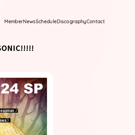
Member
News
Schedule
Discography
Contact
ONIC!!!!!