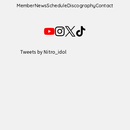
Member
News
Schedule
Discography
Contact
Tweets by Nitro_idol