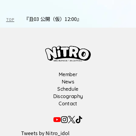
『丑03 公開（仮）12:00』
TOP
Member
News
Schedule
Discography
Contact
Tweets by Nitro_idol