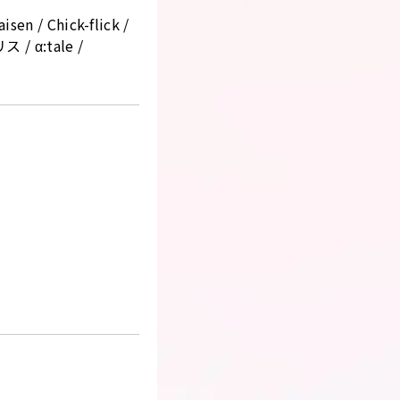
isen / Chick-flick /
 / α:tale /