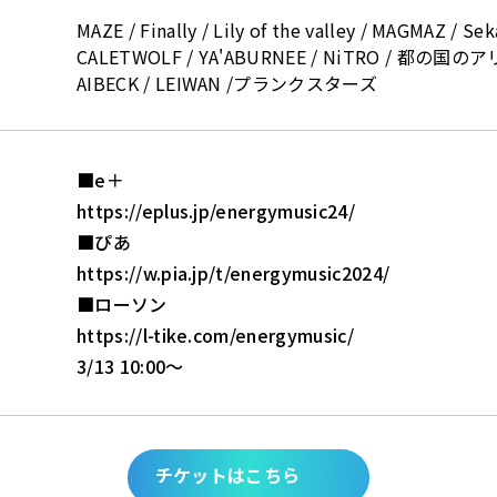
MAZE / Finally / Lily of the valley / MAGMAZ / Seka
CALETWOLF / YA'ABURNEE / NiTRO / 都の国のアリス
AIBECK / LEIWAN /プランクスターズ
■e＋
https://eplus.jp/energymusic24/
■ぴあ
https://w.pia.jp/t/energymusic2024/
■ローソン
https://l-tike.com/energymusic/
3/13 10:00〜
チケットはこちら