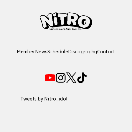
Member
News
Schedule
Discography
Contact
Tweets by Nitro_idol