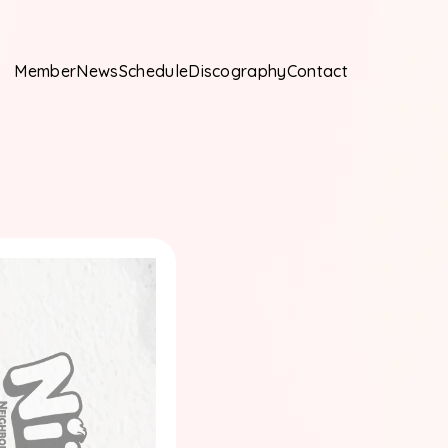
Member
News
Schedule
Discography
Contact