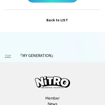
Back to LIST
「MY GENERATION」
TOP
Member
News