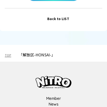
Back to LIST
「解放区-HONSAI-」
TOP
Member
News