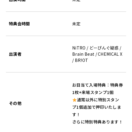
特典会時間
未定
NiTRO / どーぴんぐ疑惑 /
出演者
Brain Beat / CHEMICAL X
/ BR!OT
お目当て入場特典：特典券
1枚+来場スタンプ1個
通常以外に特別スタン
その他
プ1個追加で押印いたしま
す！
さらに特別特典あります！