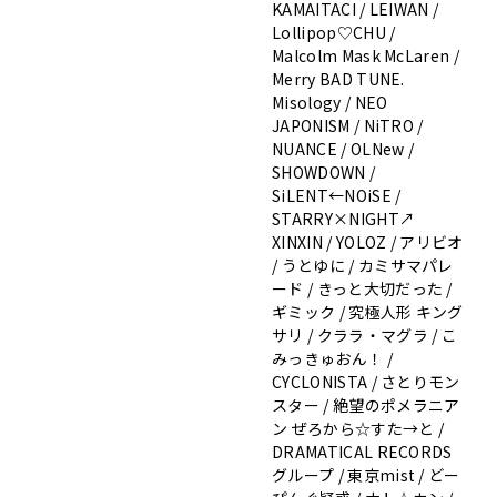
KAMAITACI / LEIWAN /
Lollipop♡CHU /
Malcolm Mask McLaren /
Merry BAD TUNE.
Misology / NEO
JAPONISM / NiTRO /
NUANCE / OLNew /
SHOWDOWN /
SiLENT←NOiSE /
STARRY×NIGHT↗︎
XINXIN / YOLOZ / アリビオ
/ うとゆに / カミサマパレ
ード / きっと大切だった /
ギミック / 究極人形 キング
サリ / クララ・マグラ / こ
みっきゅおん！ /
CYCLONISTA / さとりモン
スター / 絶望のポメラニア
ン ぜろから☆すた→と /
DRAMATICAL RECORDS
グループ / 東京mist / どー