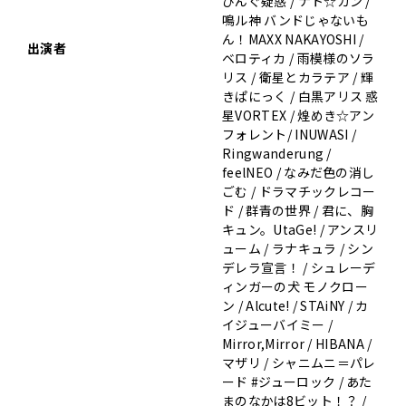
ぴんぐ疑惑 / ナト☆カン /
鳴ル神 バンドじゃないも
ん！MAXX NAKAYOSHI /
出演者
ベロティカ / 雨模様のソラ
リス / 衛星とカラテア / 輝
きぱにっく / 白黒アリス 惑
星VORTEX / 煌めき☆アン
フォレント/ INUWASI /
Ringwanderung /
feelNEO / なみだ色の消し
ごむ / ドラマチックレコー
ド / 群青の世界 / 君に、胸
キュン。UtaGe! / アンスリ
ューム / ラナキュラ / シン
デレラ宣言！ / シュレーデ
ィンガーの犬 モノクロー
ン / Alcute! / STAiNY / カ
イジューバイミー /
Mirror,Mirror / HIBANA /
マザリ / シャニムニ＝パレ
ード #ジューロック / あた
まのなかは8ビット！？ /