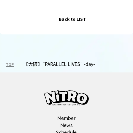
Back to LIST
【大阪】”PARALLEL LIVES” -day-
TOP
Member
News
Schedule