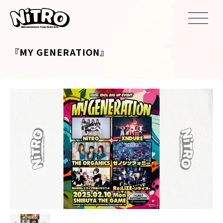
『MY GENERATION』