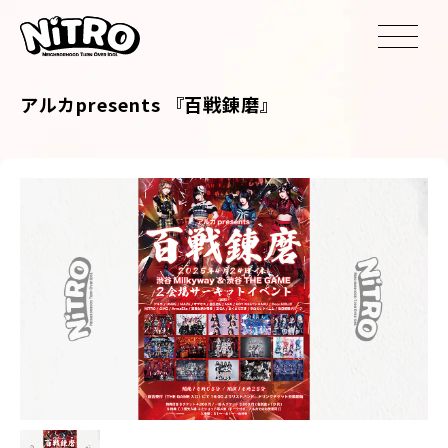
アルカpresents 『百戦錬磨』