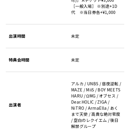
可)］ Aチケット¥3,000
［一般入場］ ※別途+1D
代 ※当日券各+¥1,000
出演時間
未定
特典会時間
未定
アルカ / UNBS / 昼夜逆転 /
MAZE / MiiS / BOY MEETS
HARU / ΩMG / オブセス /
Dear.HOLIC / ZIGA /
出演者
NiTRO / ArmaElla / あく
まで天使 / 高貴な絶対零度
/ 空白のレクイエム / 後日
解禁グループ